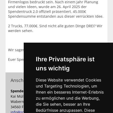
Firmenlogos bedruckt sein. Nach einem Jahr Planung
und vielen Ideen, wurde am 26. April 2025 der
Spendentruck 2.0 offiziell präsentiert. 45.000€
Spendensumme entstanden aus dieser verrückten Idee.
2 Trucks, 77.000€. Sind nicht alle guten Dinge DREI? Wir
werden sehen.
Wir sagen DANKE für Euer Engagement
Ihre Privatsphäre ist
Euer Spendentruck-Team Sascha, Kai, Mike & Timo
uns wichtig
Anschrift
Diese Website verwendet Cookies
und Targeting Technologien, um
Spendentruck - Dein Name auf Tour
Ihnen ein besseres Internet-Erlebnis
Kai Müller
zu ermöglichen und die Werbung,
Waberner Str. 39
die Sie sehen, besser an Ihre
34560 Fritzlar
Bedürfnisse anzupassen. Diese
info@spendentruck.de